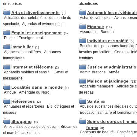
entreprises
alcoolisées
Arts et divertissements
Automobiles et véhicul
(8)
Actualités des célébrités et du monde du
Achat de véhicules
Avions perso
spectacle
Agendas et événementiel
Finance
(16)
Assurance
Banque
Emploi et enseignement
(6)
Emploi
Enseignement
Individus et société
(2)
Besoins des personnes handicapé
Immobilier
(1)
Agences immobilières
Annonces
besoins particuliers
Centres d'inté
immobilières
féminins
Internet et télécoms
Justice et administrati
(2)
Appareils mobiles et sans fil
E-mail et
Administrations
Armée
messagerie
Maison et jardinage
(13)
Appareils ménagers
Articles de c
Localités dans le monde
(4)
Afrique
Amérique du Nord
de repas
Références
Santé
(2)
(8)
Annuaires et répertoires
Bibliothèques et
Abus de substances illégales ou t
musées
Éducation sanitaire et formation m
Shopping
Soins du corps et remis
(9)
Antiquités et objets de collection
Brocantes
forme
(0)
Concours de beauté
Cosmétique
et marchés aux puces