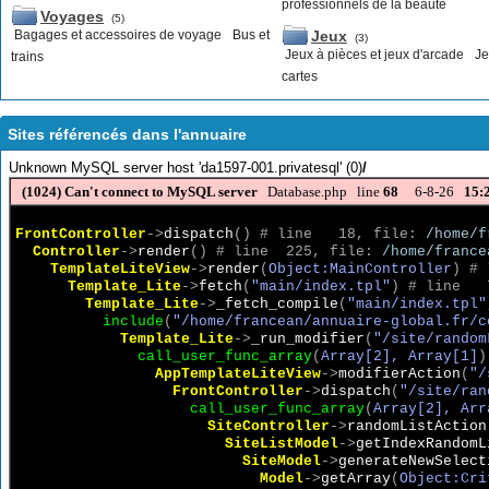
professionnels de la beauté
Voyages
(5)
Jeux
Bagages et accessoires de voyage
Bus et
(3)
Jeux à pièces et jeux d'arcade
Je
trains
cartes
Sites référencés dans l'annuaire
Unknown MySQL server host 'da1597-001.privatesql' (0)
/
(1024)
Can't connect to MySQL server
Database.php line
68
6-8-26
15:
FrontController
->
dispatch
(
)
 # line   18, file: 
/home/f
Controller
->
render
(
)
 # line  225, file: 
/home/france
TemplateLiteView
->
render
(
Object:MainController
)
 # 
Template_Lite
->
fetch
(
"main/index.tpl"
)
 # line   
Template_Lite
->
_fetch_compile
(
"main/index.tpl"
include
(
"/home/francean/annuaire-global.fr/c
Template_Lite
->
_run_modifier
(
"/site/random
call_user_func_array
(
Array[2], Array[1]
)
AppTemplateLiteView
->
modifierAction
(
"/
FrontController
->
dispatch
(
"/site/ran
call_user_func_array
(
Array[2], Arr
SiteController
->
randomListAction
SiteListModel
->
getIndexRandomL
SiteModel
->
generateNewSelect
Model
->
getArray
(
Object:Cri