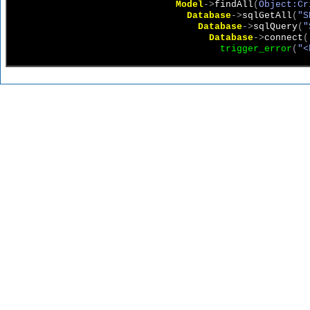
Model
->
findAll
(
Object:Cr
Database
->
sqlGetAll
(
"S
Database
->
sqlQuery
(
"
Database
->
connect
(
trigger_error
(
"<